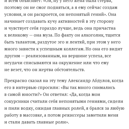
и всем объясняет: «Ой, ну у него жена была стерва,
поэтому он не смог подняться, а я ему сейчас создам
условия, и он раскроется, он непонятый гений». Она
начинает создавать кучу активностей в эту сторону
и чувствует себя гораздо лучше, ведь она причастна
к великому — она муза. По факту он алкоголик, тщится
быть талантом, раздутое эго и лентяй, при этом у него
много зависти к успешным коллегам. Но она его видит
другим — реализованным, на вершине успеха, все
неудачи списываются на окружение или что ему
не везет, что он жертва обстоятельств.
Прекрасно сказал на эту тему Александр Абдулов, когда
его в интервью спросили: «Вы так много снимались
в самой юности?» Он ответил: «Да, когда мои
сокурсники считали себя непонятыми гениями, сидели
и пили водку, ожидая главных ролей, я брался за любую
работу в массовке, а потом режиссеры заметили меня
и стали давать главные роли».