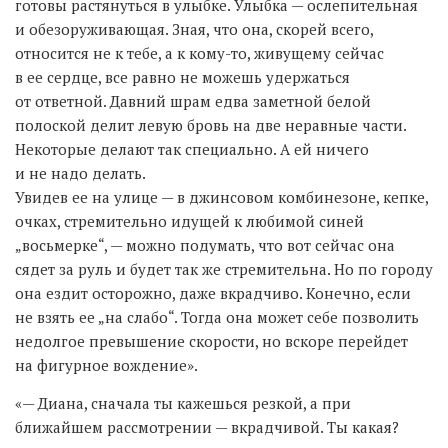
готовы растянуться в улыбке. Улыбка — ослепительная
и обезоруживающая. Зная, что она, скорей всего,
относится не к тебе, а к кому-то, живущему сейчас
в ее сердце, все равно не можешь удержаться
от ответной. Давний шрам едва заметной белой
полоской делит левую бровь на две неравные части.
Некоторые делают так специально. А ей ничего
и не надо делать.
Увидев ее на улице — в джинсовом комбинезоне, кепке,
очках, стремительно идущей к любимой синей
„восьмерке“, — можно подумать, что вот сейчас она
сядет за руль и будет так же стремительна. Но по городу
она ездит осторожно, даже вкрадчиво. Конечно, если
не взять ее „на слабо“. Тогда она может себе позволить
недолгое превышение скорости, но вскоре перейдет
на фигурное вождение».
«— Диана, сначала ты кажешься резкой, а при
ближайшем рассмотрении — вкрадчивой. Ты какая?