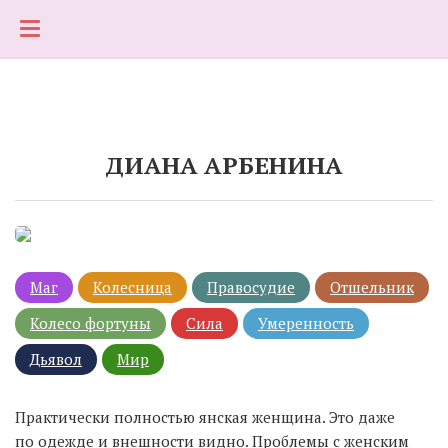
ДИАНА АРБЕНИНА
8.07.1974
Маг
Колесница
Правосудие
Отшельник
Колесо фортуны
Сила
Умеренность
Дьявол
Мир
Практически полностью янская женщина. Это даже
по одежде и внешности видно. Проблемы с женским