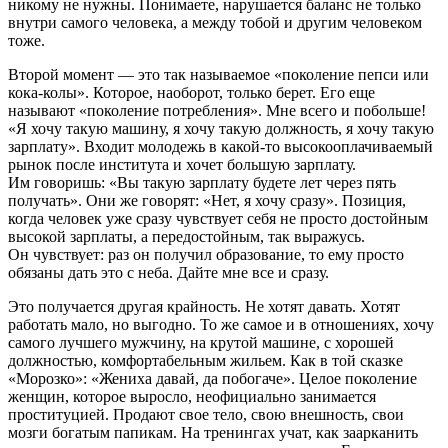
никому не нужны. Понимаете, нарушается баланс не только
внутри самого человека, а между тобой и другим человеком
тоже.
Второй момент — это так называемое «поколение пепси или
кока-колы». Которое, наоборот, только берет. Его еще
называют «поколение потребления». Мне всего и побольше!
«Я хочу такую машину, я хочу такую должность, я хочу такую
зарплату». Входит молодежь в какой-то высокооплачиваемый
рынок после института и хочет большую зарплату.
Им говоришь: «Вы такую зарплату будете лет через пять
получать». Они же говорят: «Нет, я хочу сразу». Позиция,
когда человек уже сразу чувствует себя не просто достойным
высокой зарплаты, а передостойным, так выражусь.
Он чувствует: раз он получил образование, то ему просто
обязаны дать это с неба. Дайте мне все и сразу.
Это получается другая крайность. Не хотят давать. Хотят
работать мало, но выгодно. То же самое и в отношениях, хочу
самого лучшего мужчину, на крутой машине, с хорошей
должностью, комфортабельным жильем. Как в той сказке
«Морозко»: «Жениха давай, да побогаче». Целое поколение
женщин, которое выросло, неофициально занимается
проституцией. Продают свое тело, свою внешность, свои
мозги богатым папикам. На тренингах учат, как заарканить