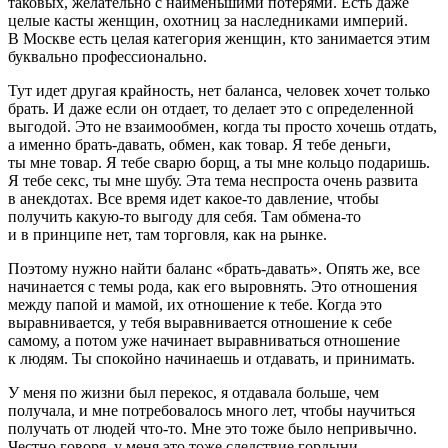
таковых, желательно с наименьшими потерями. Есть даже
целые касты женщин, охотниц за наследниками империй.
В Москве есть целая категория женщин, кто занимается этим
буквально профессионально.
Тут идет другая крайность, нет баланса, человек хочет только
брать. И даже если он отдает, то делает это с определенной
выгодой. Это не взаимообмен, когда ты просто хочешь отдать,
а именно брать-давать, обмен, как товар. Я тебе деньги,
ты мне товар. Я тебе сварю борщ, а ты мне кольцо подаришь.
Я тебе секс, ты мне шубу. Эта тема неспроста очень развита
в анекдотах. Все время идет какое-то давление, чтобы
получить какую-то выгоду для себя. Там обмена-то
и в принципе нет, там торговля, как на рынке.
Поэтому нужно найти баланс «брать-давать». Опять же, все
начинается с темы рода, как его выровнять. Это отношения
между папой и мамой, их отношение к тебе. Когда это
выравнивается, у тебя выравнивается отношение к себе
самому, а потом уже начинает выравниваться отношение
к людям. Ты спокойно начинаешь и отдавать, и принимать.
У меня по жизни был перекос, я отдавала больше, чем
получала, и мне потребовалось много лет, чтобы научиться
получать от людей что-то. Мне это тоже было непривычно.
Честно говоря, у меня это тоже следствие гордыни.