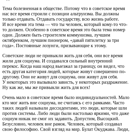
Тема болезненная в обществе. Потому что в советское время
нас все время строили с позиции альтруизма. Вы должны
только отдавать. Отдавать государству, всю жизнь работе.
И все время эта тема — что ты человек, который кому-то что-
то должен. Особенно в советское время это была тема номер
один. Должен быть строителем коммунизма, лучшим
октябренком, лучшим пионером, «давай пятилетку за три
года». Постоянные лозунги, призывающие к этому.
Советские люди не привыкли жить для себя, они все время
жили для социума. И создавался сильный внутренний
перекос. Когда наш народ выезжал за границу, он видел, что
есть другая категория людей, которые живут совершенно по-
другому. Они не живут для социума, они живут для себя.
У некоторых это вызывало зависть, у некоторых раздражение.
Ну как же, мы же привыкли жить для всех!
Очень мало в советское время было индивидуальностей. Мало
кто мог жить вне социума, не считаясь с его рамками. Часто
таких людей называли диссидентами, это люди, которые шли
против системы. Либо люди были настолько яркими, что даже
социум никак не смог их задавить. Допустим, Высоцкий.
Безусловно, человек вне рамок. Человек, который создавал
свою философию. Свой взгляд на мир. Булат Окуджава. Люди,