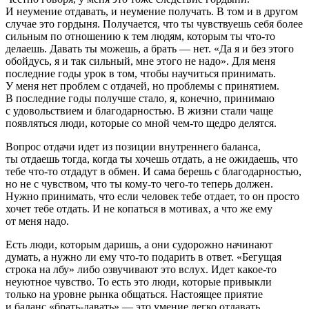
И неумение отдавать, и неумение получать. В том и в другом
случае это гордыня. Получается, что ты чувствуешь себя более
сильным по отношению к тем людям, которым ты что-то
делаешь. Давать ты можешь, а брать — нет. «Да я и без этого
обойдусь, я и так сильный, мне этого не надо». Для меня
последние годы урок в том, чтобы научиться принимать.
У меня нет проблем с отдачей, но проблемы с принятием.
В последние годы получше стало, я, конечно, принимаю
с удовольствием и благодарностью. В жизни стали чаще
появляться люди, которые со мной чем-то щедро делятся.
Вопрос отдачи идет из позиции внутреннего баланса,
ты отдаешь тогда, когда ты хочешь отдать, а не ожидаешь, что
тебе что-то отдадут в обмен. И сама берешь с благодарностью,
но не с чувством, что ты кому-то чего-то теперь должен.
Нужно принимать, что если человек тебе отдает, то он просто
хочет тебе отдать. И не копаться в мотивах, а что же ему
от меня надо.
Есть люди, которым даришь, а они судорожно начинают
думать, а нужно ли ему что-то подарить в ответ. «Бегущая
строка на лбу» либо озвучивают это вслух. Идет какое-то
неуютное чувство. То есть это люди, которые привыкли
только на уровне рынка общаться. Настоящее приятие
и баланс «брать-давать» — это умение легко отдавать