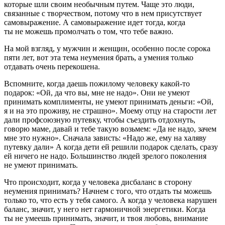
которые шли своим необычным путем. Чаще это люди,
связанные с творчеством, потому что в нем присутствует
самовыражение. А самовыражение идет тогда, когда
ты не можешь промолчать о том, что тебе важно.
На мой взгляд, у мужчин и женщин, особенно после сорока
пяти лет, вот эта тема неумения брать, а умения только
отдавать очень перекошена.
Вспомните, когда даешь пожилому человеку какой-то
подарок: «Ой, да что вы, мне не надо». Они не умеют
принимать комплименты, не умеют принимать деньги: «Ой,
я и на это проживу, не страшно». Моему отцу на старости лет
дали профсоюзную путевку, чтобы съездить отдохнуть,
говорю маме, давай и тебе такую возьмем: «Да не надо, зачем
мне это нужно». Сначала зависть: «Надо же, ему на халяву
путевку дали» А когда дети ей решили подарок сделать, сразу
ей ничего не надо. Большинство людей зрелого поколения
не умеют принимать.
Что происходит, когда у человека дисбаланс в сторону
неумения принимать? Начнем с того, что отдать ты можешь
только то, что есть у тебя самого. А когда у человека нарушен
баланс, значит, у него нет гармоничной энергетики. Когда
ты не умеешь принимать, значит, и твоя любовь, внимание