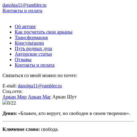
danolga11@rambler.ru
Контакты и оплата
Об авторе
Как посчитать свои арканы
Трансформация
Консультации
Путь родных душ
Авторские статьи
Отзывы
Контакты и оплата
Связаться со мной можно по почте:
E-mail:
danolga11@rambler.ru
Соц.сети:
Аркан Мир
Аркан Маг
Аркан
Шут
0/22
Девиз:
«Блажен, кто верует, но свободен в своем творении».
Ключевое слово:
свобода.