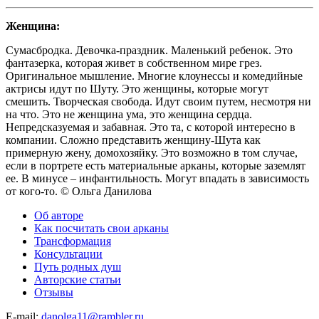
Женщина:
Сумасбродка. Девочка-праздник. Маленький ребенок. Это
фантазерка, которая живет в собственном мире грез.
Оригинальное мышление. Многие клоунессы и комедийные
актрисы идут по Шуту. Это женщины, которые могут
смешить. Творческая свобода. Идут своим путем, несмотря ни
на что. Это не женщина ума, это женщина сердца.
Непредсказуемая и забавная. Это та, с которой интересно в
компании. Сложно представить женщину-Шута как
примерную жену, домохозяйку. Это возможно в том случае,
если в портрете есть материальные арканы, которые заземлят
ее. В минусе – инфантильность. Могут впадать в зависимость
от кого-то. © Ольга Данилова
Об авторе
Как посчитать свои арканы
Трансформация
Консультации
Путь родных душ
Авторские статьи
Отзывы
E-mail:
danolga11@rambler.ru