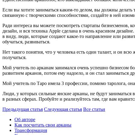
Если вы хотите заниматься каким-то делом, вы должны делать т
связанную с творческими способностями, создайте в ней изюми
Ради интереса вы можете посмотреть стартапы бизнесменов, к
дизайн, и вся техника Apple сделана в очень красивом дизайне
в виду, люди, которые создают какое-то направление или разви
обучаться, развиваться.
Нет такого понятия, что у человека есть один талант, и он всю
получаться.
Мой учитель по арканам занимался очень успешно бизнесом боль
развитием арканов, потом ему надоело, и он стал заниматься д
Мой учитель по Таро имела 3 профессии, помимо таролога, она
Люди, у которых сильные янские арканы, не будут заниматься 
в разных сферах. Пробуйте и реализуйтесь там, где вам нравитс
Предыдущая статья
Следующая статья
Все статьи
Об авторе
Как посчитать свои арканы
Трансформация