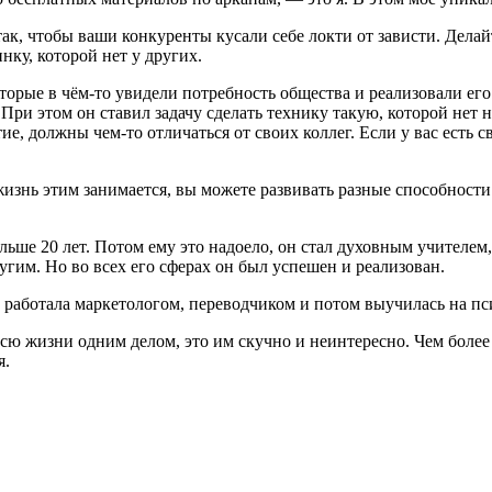
ак, чтобы ваши конкуренты кусали себе локти от зависти. Делайт
нку, которой нет у других.
оторые в чём-то увидели потребность общества и реализовали е
. При этом он ставил задачу сделать технику такую, которой не
тие, должны чем-то отличаться от своих коллег. Если у вас есть
 жизнь этим занимается, вы можете развивать разные способности 
ше 20 лет. Потом ему это надоело, он стал духовным учителем, 
ругим. Но во всех его сферах он был успешен и реализован.
 работала маркетологом, переводчиком и потом выучилась на пс
всю жизни одним делом, это им скучно и неинтересно. Чем более
я.