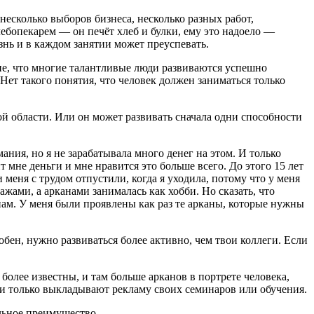
несколько выборов бизнеса, несколько разных работ,
лебопекарем — он печёт хлеб и булки, ему это надоело —
изнь и в каждом занятии может преуспевать.
ие, что многие талантливые люди развиваются успешно
ет такого понятия, что человек должен заниматься только
ой области. Или он может развивать сначала одни способности
ния, но я не зарабатывала много денег на этом. И только
т мне деньги и мне нравится это больше всего. До этого 15 лет
 меня с трудом отпустили, когда я уходила, потому что у меня
жами, а арканами занималась как хобби. Но сказать, что
канам. У меня были проявлены как раз те арканы, которые нужны
бен, нужно развиваться более активно, чем твои коллеги. Если
 более известны, и там больше арканов в портрете человека,
ни только выкладывают рекламу своих семинаров или обучения.
льное преимущество.