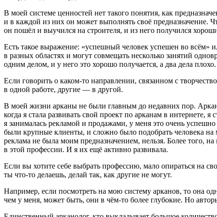
В моей системе ценностей нет такого понятия, как предназначе
и в каждой из них он может выполнять своё предназначение. Чт
он пошёл и выучился на строителя, и из него получился хороши
Есть такое выражение: «успешный человек успешен во всём» и
в разных областях и могут совмещать несколько занятий одно
одним делом, и у него это хорошо получается, а два дела плохо.
Если говорить о каком-то направлении, связанном с творчеств
в одной работе, другие — в другой.
В моей жизни арканы не были главным до недавних пор. Арканы,
когда я стала развивать свой проект по арканам в интернете, я
я занималась рекламой и продажами, у меня это очень успешно п
были крупные клиенты, и сложно было подобрать человека на м
реклама не была моим предназначением, нельзя. Более того, на
в этой профессии. И я их ещё активно развивала.
Если вы хотите себе выбрать профессию, мало опираться на св
ты что-то делаешь, делай так, как другие не могут.
Например, если посмотреть на мою систему арканов, то она одн
чем у меня, может быть, они в чём-то более глубокие. Но авт
Единственный арканолог, кто выкладывает большое количество